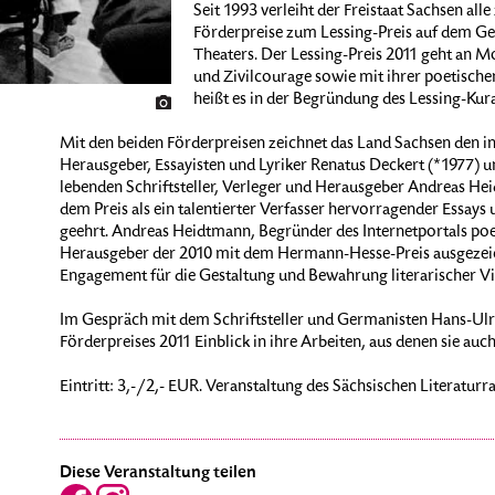
Seit 1993 verleiht der Freistaat Sachsen all
Förderpreise zum Lessing-Preis auf dem Gebi
Theaters. Der Lessing-Preis 2011 geht an M
und Zivilcourage sowie mit ihrer poetische
heißt es in der Begründung des Lessing-Kur
Mit den beiden Förderpreisen zeichnet das Land Sachsen den i
Herausgeber, Essayisten und Lyriker Renatus Deckert (*1977)
lebenden Schriftsteller, Verleger und Herausgeber Andreas He
dem Preis als ein talentierter Verfasser hervorragender Essays
geehrt. Andreas Heidtmann, Begründer des Internetportals po
Herausgeber der 2010 mit dem Hermann-Hesse-Preis ausgezeich
Engagement für die Gestaltung und Bewahrung literarischer Vie
Im Gespräch mit dem Schriftsteller und Germanisten Hans-Ulric
Förderpreises 2011 Einblick in ihre Arbeiten, aus denen sie auch
Eintritt: 3,-/2,- EUR. Veranstaltung des Sächsischen Literaturr
Diese Veranstaltung teilen