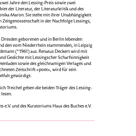
e zwei Jahre den Lessing-Preis sowie zwei
et der Literatur, der Literaturkritik und des
onika Maron. Sie stehe mit ihrer Unabhängigkeit
n Zeitgenossenschaft in der Nachfolge Lessings,
atoriums.
n Dresden geborenen und in Berlin lebenden
 und den vom Niederrhein stammenden, in Leipzig
idtmann (*1961) aus. Renatus Deckert wird mit
 und Gedichte mit Lessingscher Scharfsinnigkeit
etenladen sowie des gleichnamigen Verlages und
neten Zeitschrift »poet«, wird für sein
lfalt gewürdigt.
h Treichel geben die beiden Träger des Lessing-
 lesen.
ats e.V. und des Kuratoriums Haus des Buches e.V.