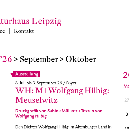
aturhaus Leipzig
ce
Kontakt
 ’26
> September
> Oktober
2
Ausstellung
8. Juli bis 3. September 26 / Foyer
M
WH: M ǀ Wolfgang Hilbig:
Meuselwitz
29
30
1
2
3
4
5
2
Druckgrafik von Sabine Müller zu Texten von
6
7
8
9
10
11
12
3
Wolfgang Hilbig
Den Dichter Wolfgang Hilbig im Altenburger Land in
13
14
15
16
17
18
19
1