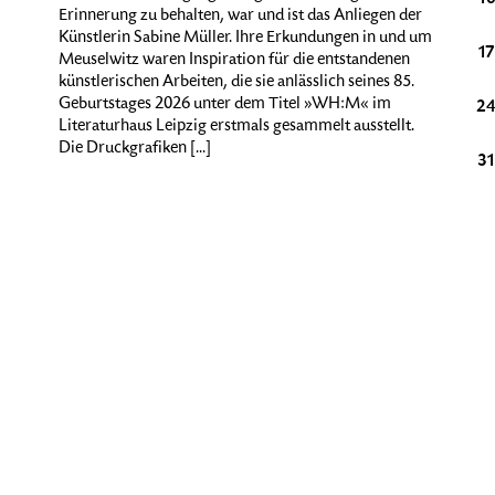
Erinnerung zu behalten, war und ist das Anliegen der
Künstlerin Sabine Müller. Ihre Erkundungen in und um
20
21
22
23
24
25
26
17
Meuselwitz waren Inspiration für die entstandenen
künstlerischen Arbeiten, die sie anlässlich seines 85.
Geburtstages 2026 unter dem Titel »WH:M« im
27
28
29
30
31
1
2
2
Literaturhaus Leipzig erstmals gesammelt ausstellt.
Die Druckgrafiken [...]
3
4
5
6
7
8
9
3