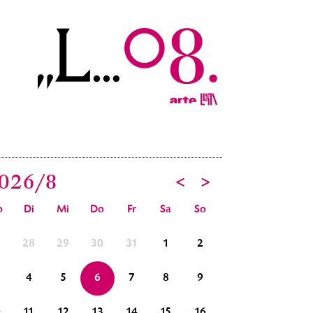
026/
8
<
>
o
Di
Mi
Do
Fr
Sa
So
7
28
29
30
31
1
2
31
1
2
4
5
6
7
8
9
7
8
9
0
11
12
13
14
15
16
14
15
16