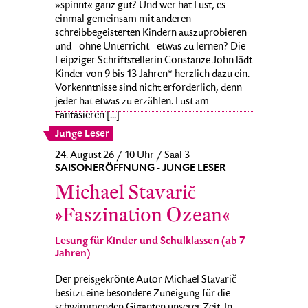
»spinnt« ganz gut? Und wer hat Lust, es
einmal gemeinsam mit anderen
schreibbegeisterten Kindern auszuprobieren
und - ohne Unterricht - etwas zu lernen? Die
Leipziger Schriftstellerin Constanze John lädt
Kinder von 9 bis 13 Jahren* herzlich dazu ein.
Vorkenntnisse sind nicht erforderlich, denn
jeder hat etwas zu erzählen. Lust am
Fantasieren [...]
Junge Leser
24. August 26 / 10 Uhr / Saal 3
SAISONERÖFFNUNG - JUNGE LESER
Michael Stavarič
»Faszination Ozean«
Lesung für Kinder und Schulklassen (ab 7
Jahren)
Der preisgekrönte Autor Michael Stavarič
besitzt eine besondere Zuneigung für die
schwimmenden Giganten unserer Zeit. In