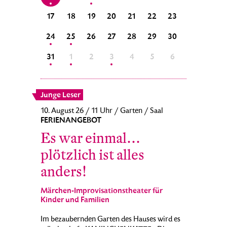
25
26
17
18
19
20
21
22
23
21
22
1
2
24
25
26
27
28
29
30
28
29
8
9
31
1
2
3
4
5
6
5
6
Junge Leser
10. August 26 / 11 Uhr / Garten / Saal
FERIENANGEBOT
Es war einmal…
plötzlich ist alles
anders!
Märchen-Improvisationstheater für
Kinder und Familien
Im bezaubernden Garten des Hauses wird es