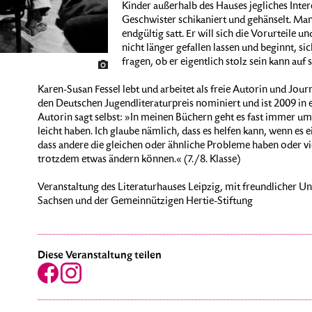
Kinder außerhalb des Hauses jegliches Inte
Geschwister schikaniert und gehänselt. Ma
endgültig satt. Er will sich die Vorurteile 
nicht länger gefallen lassen und beginnt, si
fragen, ob er eigentlich stolz sein kann auf 
Karen-Susan Fessel lebt und arbeitet als freie Autorin und Jour
den Deutschen Jugendliteraturpreis nominiert und ist 2009 in 
Autorin sagt selbst: »In meinen Büchern geht es fast immer um
leicht haben. Ich glaube nämlich, dass es helfen kann, wenn es 
dass andere die gleichen oder ähnliche Probleme haben oder vie
trotzdem etwas ändern können.« (7./8. Klasse)
Veranstaltung des Literaturhauses Leipzig, mit freundlicher Unt
Sachsen und der Gemeinnützigen Hertie-Stiftung
Diese Veranstaltung teilen