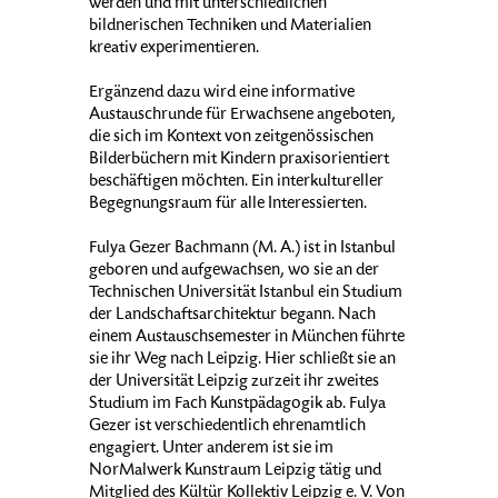
werden und mit unterschiedlichen
bildnerischen Techniken und Materialien
kreativ experimentieren.
Ergänzend dazu wird eine informative
Austauschrunde für Erwachsene angeboten,
die sich im Kontext von zeitgenössischen
Bilderbüchern mit Kindern praxisorientiert
beschäftigen möchten. Ein interkultureller
Begegnungsraum für alle Interessierten.
Fulya Gezer Bachmann (M. A.) ist in Istanbul
geboren und aufgewachsen, wo sie an der
Technischen Universität Istanbul ein Studium
der Landschaftsarchitektur begann. Nach
einem Austauschsemester in München führte
sie ihr Weg nach Leipzig. Hier schließt sie an
der Universität Leipzig zurzeit ihr zweites
Studium im Fach Kunstpädagogik ab. Fulya
Gezer ist verschiedentlich ehrenamtlich
engagiert. Unter anderem ist sie im
NorMalwerk Kunstraum Leipzig tätig und
Mitglied des Kültür Kollektiv Leipzig e. V. Von