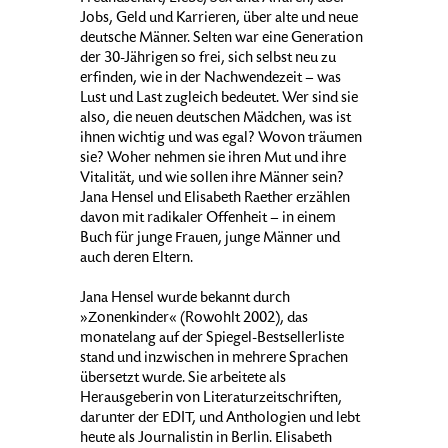
Jobs, Geld und Karrieren, über alte und neue
deutsche Männer. Selten war eine Generation
der 30-Jährigen so frei, sich selbst neu zu
erfinden, wie in der Nachwendezeit – was
Lust und Last zugleich bedeutet. Wer sind sie
also, die neuen deutschen Mädchen, was ist
ihnen wichtig und was egal? Wovon träumen
sie? Woher nehmen sie ihren Mut und ihre
Vitalität, und wie sollen ihre Männer sein?
Jana Hensel und Elisabeth Raether erzählen
davon mit radikaler Offenheit – in einem
Buch für junge Frauen, junge Männer und
auch deren Eltern.
Jana Hensel wurde bekannt durch
»Zonenkinder« (Rowohlt 2002), das
monatelang auf der Spiegel-Bestsellerliste
stand und inzwischen in mehrere Sprachen
übersetzt wurde. Sie arbeitete als
Herausgeberin von Literaturzeitschriften,
darunter der EDIT, und Anthologien und lebt
heute als Journalistin in Berlin. Elisabeth