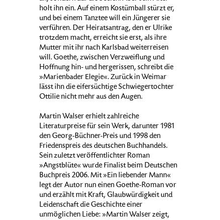
holt ihn ein. Auf einem Kostümball stürzt er,
und bei einem Tanztee will ein Jüngerer sie
verführen. Der Heiratsantrag, den er Ulrike
trotzdem macht, erreicht sie erst, als ihre
Mutter mit ihr nach Karlsbad weiterreisen
will. Goethe, zwischen Verzweiflung und
Hoffnung hin- und hergerissen, schreibt die
»Marienbader Elegie«. Zurück in Weimar
lässt ihn die eifersüchtige Schwiegertochter
Ottilie nicht mehr aus den Augen.
Martin Walser erhielt zahlreiche
Literaturpreise für sein Werk, darunter 1981
den Georg-Büchner-Preis und 1998 den
Friedenspreis des deutschen Buchhandels.
Sein zuletzt veröffentlichter Roman
»Angstblüte« wurde Finalist beim Deutschen
Buchpreis 2006. Mit »Ein liebender Mann«
legt der Autor nun einen Goethe-Roman vor
und erzählt mit Kraft, Glaubwürdigkeit und
Leidenschaft die Geschichte einer
unmöglichen Liebe: »Martin Walser zeigt,