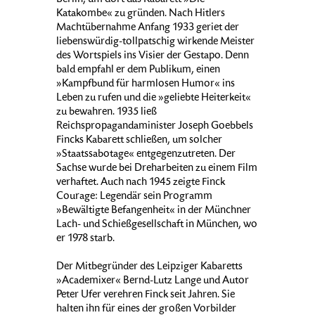
Berlin, um dort das Kabarett »Die
Katakombe« zu gründen. Nach Hitlers
Machtübernahme Anfang 1933 geriet der
liebenswürdig-tollpatschig wirkende Meister
des Wortspiels ins Visier der Gestapo. Denn
bald empfahl er dem Publikum, einen
»Kampfbund für harmlosen Humor« ins
Leben zu rufen und die »geliebte Heiterkeit«
zu bewahren. 1935 ließ
Reichspropagandaminister Joseph Goebbels
Fincks Kabarett schließen, um solcher
»Staatssabotage« entgegenzutreten. Der
Sachse wurde bei Dreharbeiten zu einem Film
verhaftet. Auch nach 1945 zeigte Finck
Courage: Legendär sein Programm
»Bewältigte Befangenheit« in der Münchner
Lach- und Schießgesellschaft in München, wo
er 1978 starb.
Der Mitbegründer des Leipziger Kabaretts
»Academixer« Bernd-Lutz Lange und Autor
Peter Ufer verehren Finck seit Jahren. Sie
halten ihn für eines der großen Vorbilder