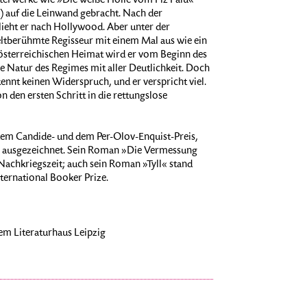
terwerke wie »Die weiße Hölle vom Piz Palü«
 auf die Leinwand gebracht. Nach der
ieht er nach Hollywood. Aber unter der
eltberühmte Regisseur mit einem Mal aus wie ein
 österreichischen Heimat wird er vom Beginn des
he Natur des Regimes mit aller Deutlichkeit. Doch
ennt keinen Widerspruch, und er verspricht viel.
 den ersten Schritt in die rettungslose
dem Candide- und dem Per-Olov-Enquist-Preis,
s ausgezeichnet. Sein Roman »Die Vermessung
Nachkriegszeit; auch sein Roman »Tyll« stand
nternational Booker Prize.
em Literaturhaus Leipzig