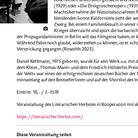
Asta Nielsen unsterblich gemacht und Meis
(1929) oder »Die Dreigroschenoper« (1931)
Machtübernahme der Nationalsozialisten fl
blendenden Sonne Kaliforniens sieht der w
Zwerg. Bei einem Familienbesuch in seiner
Krieges überrascht und spürt die barbarisc
der Propagandaminister in Berlin will das Filmgenie haben; er k
Während Pabst noch glaubt, widerstehen zu können, ist er schon
Verstrickung gegangen (Rowohlt 2023).
Daniel Kehlmann, 1975 geboren, wurde für sein Werk u.a. mit 
dem Kleist-,Thomas-Mann- und dem Friedrich-Hölderlin-Prei
der Welt« war eines der erfolgreichsten deutschen Bücher der 
monatelang auf den Bestsellerlisten und auf der Shortlist des I
Eintritt: 10,- / 7,- EUR
Veranstaltung des Literarischen Herbstes in Kooperation mit d
https://literarischer-herbst.com/
Diese Veranstaltung teilen