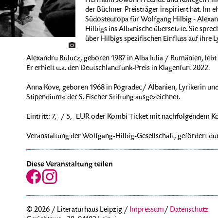
Hermann sowohl Freunde und Kollegen Hilbi
der Büchner-Preisträger inspiriert hat. Im el
Südosteuropa für Wolfgang Hilbig - Alexan
Hilbigs ins Albanische übersetzte. Sie sp
über Hilbigs spezifischen Einfluss auf ihre
Alexandru Bulucz, geboren 1987 in Alba Iulia / Rumänien, lebt 
Er erhielt u.a. den Deutschlandfunk-Preis in Klagenfurt 2022.
Anna Kove, geboren 1968 in Pogradec/ Albanien, Lyrikerin und
Stipendium« der S. Fischer Stiftung ausgezeichnet.
Eintritt: 7,- / 5,- EUR oder Kombi-Ticket mit nachfolgendem Kon
Veranstaltung der Wolfgang-Hilbig-Gesellschaft, gefördert durc
Diese Veranstaltung teilen
© 2026 / Literaturhaus Leipzig /
Impressum
/
Datenschutz