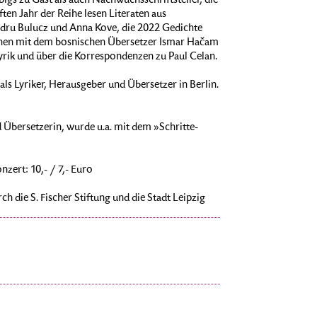
gs zu Gast als auch Nachwuchsschriftsteller, die
ften Jahr der Reihe lesen Literaten aus
dru Bulucz und Anna Kove, die 2022 Gedichte
rechen mit dem bosnischen Übersetzer Ismar Hačam
 Lyrik und über die Korrespondenzen zu Paul Celan.
als Lyriker, Herausgeber und Übersetzer in Berlin.
 Übersetzerin, wurde u.a. mit dem »Schritte-
zert: 10,- / 7,- Euro
h die S. Fischer Stiftung und die Stadt Leipzig