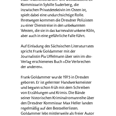
Stasi-Machenschaften? Die westdeutsche Ex-
Kommissarin Sybille Suderberg, die
inzwischen Privatdetektivin im Osten ist,
spielt dabei eine undurchsichtige Rolle.
Ihretwegen kommen die Dresdner Polizisten
zu einer Dienstreise in den unbekannten
Westen, die sie in das karnevalstrunkene Köln,
aber auch in eine gefährliche Falle führt.
Auf Einladung des Sächsischen Literaturrates
spricht Frank Goldammer mit der
Journalistin Pia Uffelmann über sein im dtv-
Verlag erschienenes Buch »Die Verbrechen
der anderen«.
Frank Goldammer wurde 1975 in Dresden
geboren. Er ist gelernter Handwerksmeister
und begann schon früh mit dem Schreiben
von Erzählungen und Krimis. Die Bände
seiner historischen Kriminalromanreihe über
den Dresdner Kommissar Max Heller landen
regelmäßig auf den Bestsellerlisten.
Goldammer lebt mittlerweile als freier Autor