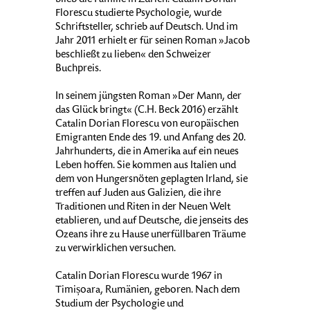
blieb die Familie in Zürich. Catalin Dorian
Florescu studierte Psychologie, wurde
Schriftsteller, schrieb auf Deutsch. Und im
Jahr 2011 erhielt er für seinen Roman »Jacob
beschließt zu lieben« den Schweizer
Buchpreis.
In seinem jüngsten Roman »Der Mann, der
das Glück bringt« (C.H. Beck 2016) erzählt
Catalin Dorian Florescu von europäischen
Emigranten Ende des 19. und Anfang des 20.
Jahrhunderts, die in Amerika auf ein neues
Leben hoffen. Sie kommen aus Italien und
dem von Hungersnöten geplagten Irland, sie
treffen auf Juden aus Galizien, die ihre
Traditionen und Riten in der Neuen Welt
etablieren, und auf Deutsche, die jenseits des
Ozeans ihre zu Hause unerfüllbaren Träume
zu verwirklichen versuchen.
Catalin Dorian Florescu wurde 1967 in
Timișoara, Rumänien, geboren. Nach dem
Studium der Psychologie und