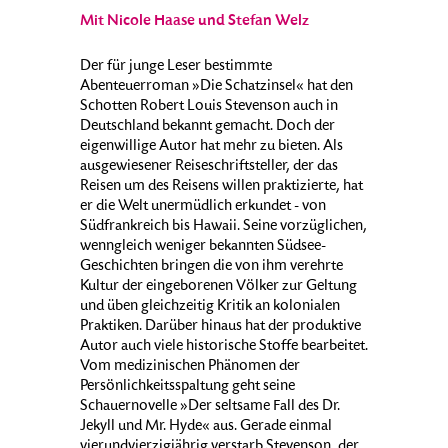
Mit Nicole Haase und Stefan Welz
Der für junge Leser bestimmte
Abenteuerroman »Die Schatzinsel« hat den
Schotten Robert Louis Stevenson auch in
Deutschland bekannt gemacht. Doch der
eigenwillige Autor hat mehr zu bieten. Als
ausgewiesener Reiseschriftsteller, der das
Reisen um des Reisens willen praktizierte, hat
er die Welt unermüdlich erkundet - von
Südfrankreich bis Hawaii. Seine vorzüglichen,
wenngleich weniger bekannten Südsee-
Geschichten bringen die von ihm verehrte
Kultur der eingeborenen Völker zur Geltung
und üben gleichzeitig Kritik an kolonialen
Praktiken. Darüber hinaus hat der produktive
Autor auch viele historische Stoffe bearbeitet.
Vom medizinischen Phänomen der
Persönlichkeitsspaltung geht seine
Schauernovelle »Der seltsame Fall des Dr.
Jekyll und Mr. Hyde« aus. Gerade einmal
vierundvierzigjährig verstarb Stevenson, der