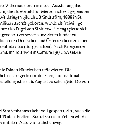
 V. thematisieren in dieser Ausstellung das
röm, die als Vorbild für Menschlichkeit gegenüber
eltkriegen gilt. Elsa Brändström, 1888 in St.
ilitärattachés geboren, wurde als freiwillige
t als »Engel von Sibirien«. Sie engagierte sich
angenen zu verbessern und deren Kinder zu
eflüchteten Deutschen und Österreichern zu einer
»affidavits« (Bürgschaften). Nach Kriegsende
chland. Ihr Tod 1948 in Cambridge/USA setzte
le Fakten künstlerisch reflektieren. Die
belpreisträgerin nominierten, international
sstellung ist bis 26. August zu sehen (Mo-Do von
 Straßenbahnverkehr voll gesperrt, d.h., auch die
15 nicht bedient. Stattdessen empfehlen wir die
tz; mit dem Auto via Täubchenweg.