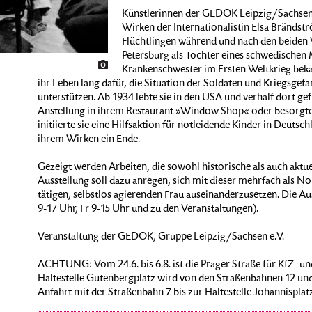
Künstlerinnen der GEDOK Leipzig/Sachsen e.
Wirken der Internationalistin Elsa Brändst
Flüchtlingen während und nach den beiden W
Petersburg als Tochter eines schwedischen M
Krankenschwester im Ersten Weltkrieg bekann
ihr Leben lang dafür, die Situation der Soldaten und Kriegsgef
unterstützen. Ab 1934 lebte sie in den USA und verhalf dort g
Anstellung in ihrem Restaurant »Window Shop« oder besorgte 
initiierte sie eine Hilfsaktion für notleidende Kinder in Deuts
ihrem Wirken ein Ende.
Gezeigt werden Arbeiten, die sowohl historische als auch aktuel
Ausstellung soll dazu anregen, sich mit dieser mehrfach als No
tätigen, selbstlos agierenden Frau auseinanderzusetzen. Die Au
9-17 Uhr, Fr 9-15 Uhr und zu den Veranstaltungen).
Veranstaltung der GEDOK, Gruppe Leipzig/Sachsen e.V.
ACHTUNG: Vom 24.6. bis 6.8. ist die Prager Straße für KfZ- und
Haltestelle Gutenbergplatz wird von den Straßenbahnen 12 und 
Anfahrt mit der Straßenbahn 7 bis zur Haltestelle Johannispla