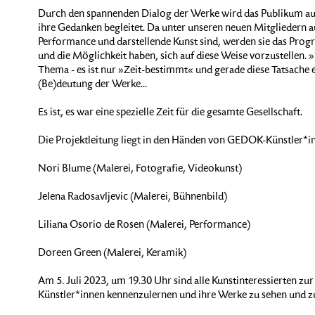
Durch den spannenden Dialog der Werke wird das Publikum auc
ihre Gedanken begleitet. Da unter unseren neuen Mitgliedern 
Performance und darstellende Kunst sind, werden sie das Prog
und die Möglichkeit haben, sich auf diese Weise vorzustellen. 
Thema - es ist nur »Zeit-bestimmt« und gerade diese Tatsache er
(Be)deutung der Werke...
Es ist, es war eine spezielle Zeit für die gesamte Gesellschaft.
Die Projektleitung liegt in den Händen von GEDOK-Künstler*i
Nori Blume (Malerei, Fotografie, Videokunst)
Jelena Radosavljevic (Malerei, Bühnenbild)
Liliana Osorio de Rosen (Malerei, Performance)
Doreen Green (Malerei, Keramik)
Am 5. Juli 2023, um 19.30 Uhr sind alle Kunstinteressierten zu
Künstler*innen kennenzulernen und ihre Werke zu sehen und z