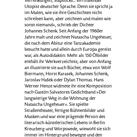
Verrenkungen, Slapsticks… ein malender
Utopist deutscher Sprache. Denn sie spricht ja
im Malen, wie sie ihre Geschichten nicht
schreiben kann, aber zeichnen und malen wie
sonst niemand«, schrieb der Dichter
Johannes Schenk. Seit Anfang der 1960er
Jahre malt und zeichnet Natascha Ungeheuer,
die nach dem Abitur eine Tanzakademie
besucht hatte und allein durch Europa gereist
war, als Autodidaktin: Mehr als 150 Ölbilder
enthält ihr Werkverzeichnis; aber von Anfang
an illustrierte sie auch Bücher, etwa von Wolf
Biermann, Horst Karasek, Johannes Schenk,
Jaroslav Hašek oder Dylan Thomas. Hans
Werner Henze widmete ihr eine Komposition
nach Gastón Salvatores Gedichtband »Der
langwierige Weg in die Wohnung der
Natascha Ungeheuer«. Sie spielte
Straßentheater, fertigte Bühnenbilder und
Masken und war eine prägende Person des
literarisch-künstlerischen Lebens in Berlin
Kreuzberg und Worpswede, wiewohl sie sich
immer im Hintergrund bewegte und den