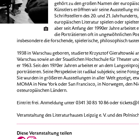
gehört zu den großen Namen der europäisch
Künstlers eröffnen wir seine Ausstellung mi
Schriftstellern des 20. und 21. Jahrhunderts
europäischen Literatur spielen oder spielte
aber seit Anfang der 1990er Jahre arbeitet er
die Porträtierten oft in ungewöhnlichen Po
insbesondere die forschende, spielerische, philosophisch tast
1938 in Warschau geboren, studierte Krzysztof Gierałtowski an
Warschau sowie an der Staatlichen Hochschule für Theater und 
er 1963. Seit den 1970er Jahren arbeitet er an dem Langzeitproj
porträtieren. Seine Perspektive ist radikal subjektiv, seine Fo
Sie wurden in größeren Ausstellungen in aller Welt gezeigt, et
MOMA in New York oder San Francisco, in Norwegen, den Nied
osteuropäischen Ländern.
Eintritt frei. Anmeldung unter 0341 30 85 10 86 oder tickets@l
Veranstaltung des Literaturhauses Leipzig e. V. und des Polnischen
Diese Veranstaltung teilen