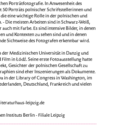
en Porträtfotografie. In Anwesenheit des
t 50 Porträts polnischer Schriftstellerinnen und
, die eine wichtige Rolle in der polnischen und
n. - Die meisten Arbeiten sind in Schwarz-Weiß,
 auch mit Farbe. Es sind intensive Bilder, in denen
sen und Kontexten zu sehen sind und in denen
ende Sichtweise des Fotografen erkennbar wird.
 der Medizinischen Universität in Danzig und
Film in Łódź. Seine erste Fotoausstellung hatte
ekt, Gesichter der polnischen Gesellschaft zu
tographien sind eher Inszenierungen als Dokumente.
wa in der Library of Congress in Washington, im
erlanden, Deutschland, Frankreich und vielen
iteraturhaus-leipzig.de
 Instituts Berlin - Filiale Leipzig