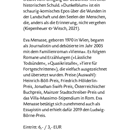
erzählt vom Umgang der Bewohner mit einer
historischen Schuld. »Dunkelblum« ist ein
schaurig-komisches Epos über die Wunden in
der Landschaft und den Seelen der Menschen,
die, anders als die Erinnerung, nicht vergehen
(Kiepenheuer & Witsch, 2021).
Eva Menasse, geboren 1970 in Wien, begann
als Journalistin und debütierte im Jahr 2005
mit dem Familienroman »Vienna«. Es folgten
Romane und Erzählungen (»Lässliche
Todsünden«, »Quasikristalle«, »Tiere für
Fortgeschrittene«), die vielfach ausgezeichnet
und übersetzt wurden. Preise (Auswahl):
Heinrich-Böll-Preis, Friedrich-Hölderlin-
Preis, Jonathan-Swift-Preis, Österreichischer
Buchpreis, Mainzer Stadtschreiber-Preis und
das Villa-Massimo-Stipendium in Rom. Eva
Menasse betätigt sich zunehmend auch als
Essayistin und erhielt dafür 2019 den Ludwig-
Börne-Preis.
Eintritt: 6,- / 3,- EUR