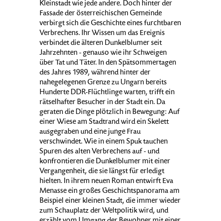
Kleinstadt wie jede andere. Doch hinter der
Fassade der österreichischen Gemeinde
verbirgt sich die Geschichte eines furchtbaren
Verbrechens. Ihr Wissen um das Ereignis
verbindet die älteren Dunkelblumer seit
Jahrzehnten - genauso wie ihr Schweigen
über Tat und Täter. In den Spätsommertagen
des Jahres 1989, während hinter der
nahegelegenen Grenze zu Ungarn bereits
Hunderte DDR-Flüchtlinge warten, trifft ein
rätselhafter Besucher in der Stadt ein. Da
geraten die Dinge plötzlich in Bewegung: Auf
einer Wiese am Stadtrand wird ein Skelett
ausgegraben und eine junge Frau
verschwindet. Wie in einem Spuk tauchen
Spuren des alten Verbrechens auf - und
konfrontieren die Dunkelblumer mit einer
Vergangenheit, die sie längst für erledigt
hielten. In ihrem neuen Roman entwirft Eva
Menasse ein großes Geschichtspanorama am
Beispiel einer kleinen Stadt, die immer wieder
zum Schauplatz der Weltpolitik wird, und