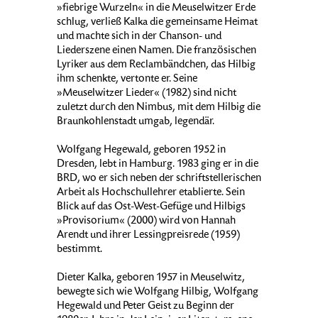
»fiebrige Wurzeln« in die Meuselwitzer Erde
schlug, verließ Kalka die gemeinsame Heimat
und machte sich in der Chanson- und
Liederszene einen Namen. Die französischen
Lyriker aus dem Reclambändchen, das Hilbig
ihm schenkte, vertonte er. Seine
»Meuselwitzer Lieder« (1982) sind nicht
zuletzt durch den Nimbus, mit dem Hilbig die
Braunkohlenstadt umgab, legendär.
Wolfgang Hegewald, geboren 1952 in
Dresden, lebt in Hamburg. 1983 ging er in die
BRD, wo er sich neben der schriftstellerischen
Arbeit als Hochschullehrer etablierte. Sein
Blick auf das Ost-West-Gefüge und Hilbigs
»Provisorium« (2000) wird von Hannah
Arendt und ihrer Lessingpreisrede (1959)
bestimmt.
Dieter Kalka, geboren 1957 in Meuselwitz,
bewegte sich wie Wolfgang Hilbig, Wolfgang
Hegewald und Peter Geist zu Beginn der