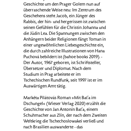
Geschichte um den Prager Golem nun auf
überraschende Weise neu: Im Zentrum des
Geschehens steht Jacob, ein Jünger des
Rabbis, der hin- und hergerissen ist zwischen
seinen Gefühlen für die Christin Johanna und
die Jüdin Lea. Die Spannungen zwischen den
Anhängern beider Religionen fängt Toman in
einer ungewöhnlichen Liebesgeschichte ein,
die durch zahlreiche Illustrationen von Hana
Puchová bebildert ist (bahoe books 2019). -
Der Autor, 1967 geboren, ist Schriftsteller,
Übersetzer und Diplomat. Nach dem
Studium in Prag arbeitete er im
Tschechischen Rundfunk, seit 1997 ist er im
Auswärtigen Amt tätig.
Markéta Pilátovás Roman »Mit Baťa im
Dschungel« (Wieser Verlag 2020) erzählt die
Geschichte von Jan Antonín Baťa, einem
Schuhmacher aus Zlín, der nach dem Zweiten
Weltkrieg die Tschechoslowakei verließ und
nach Brasilien auswanderte - das