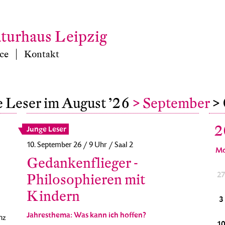
aturhaus Leipzig
ce
Kontakt
e Leser im August ’26
> September
>
2
Junge Leser
10. September 26 / 9 Uhr / Saal 2
M
Gedankenflieger -
29
30
1
2
3
4
5
2
Philosophieren mit
Kindern
6
7
8
9
10
11
12
3
Jahresthema: Was kann ich hoffen?
nz
13
14
15
16
17
18
19
1