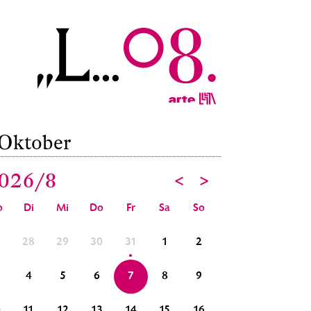
 Oktober
026/
8
<
>
o
Di
Mi
Do
Fr
Sa
So
7
28
29
30
31
1
2
31
1
2
4
5
6
7
8
9
7
8
9
0
11
12
13
14
15
16
14
15
16