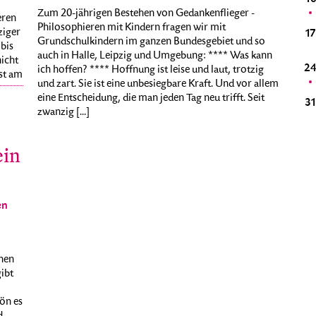
Zum 20-jährigen Bestehen von Gedankenflieger -
eren
Philosophieren mit Kindern fragen wir mit
ziger
20
21
22
23
24
25
26
17
Grundschulkindern im ganzen Bundesgebiet und so
bis
auch in Halle, Leipzig und Umgebung: **** Was kann
nicht
27
28
29
30
31
1
2
2
ich hoffen? **** Hoffnung ist leise und laut, trotzig
ust am
und zart. Sie ist eine unbesiegbare Kraft. Und vor allem
eine Entscheidung, die man jeden Tag neu trifft. Seit
3
4
5
6
7
8
9
3
zwanzig [...]
ein
en
inen
ibt
ön es