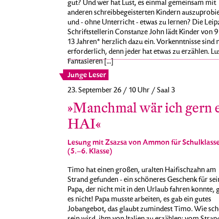
gut? Und wer hat Lust, es einmal gemeinsam mit
anderen schreibbegeisterten Kindern auszuprobi
und - ohne Unterricht - etwas zu lernen? Die Leip
Schriftstellerin Constanze John lädt Kinder von 9 
13 Jahren* herzlich dazu ein. Vorkenntnisse sind 
erforderlich, denn jeder hat etwas zu erzählen. L
Fantasieren [...]
Junge Leser
23. September 26 / 10 Uhr / Saal 3
»Manchmal wär ich gern 
HAI«
Lesung mit Zsazsa von Ammon für Schulklass
(5.–6. Klasse)
Timo hat einen großen, uralten Haifischzahn am
Strand gefunden - ein schöneres Geschenk für se
Papa, der nicht mit in den Urlaub fahren konnte, g
es nicht! Papa musste arbeiten, es gab ein gutes
Jobangebot, das glaubt zumindest Timo. Wie sch