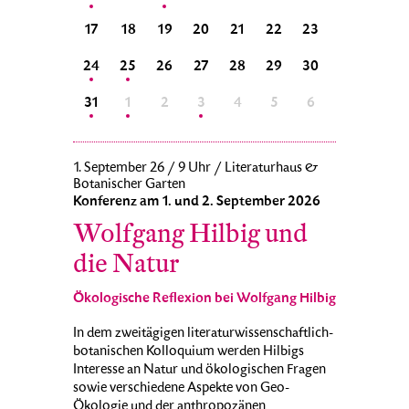
25
26
17
18
19
20
21
22
23
21
22
1
2
24
25
26
27
28
29
30
28
29
8
9
31
1
2
3
4
5
6
5
6
1. September 26 / 9 Uhr / Literaturhaus &
Botanischer Garten
Konferenz am 1. und 2. September 2026
Wolfgang Hilbig und
die Natur
Ökologische Reflexion bei Wolfgang Hilbig
In dem zweitägigen literaturwissenschaftlich-
botanischen Kolloquium werden Hilbigs
Interesse an Natur und ökologischen Fragen
sowie verschiedene Aspekte von Geo-
Ökologie und der anthropozänen