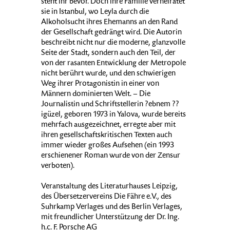
steht ihr bevor. Doch ihre Familie verheiratet
sie in Istanbul, wo Leyla durch die
Alkoholsucht ihres Ehemanns an den Rand
der Gesellschaft gedrängt wird. Die Autorin
beschreibt nicht nur die moderne, glanzvolle
Seite der Stadt, sondern auch den Teil, der
von der rasanten Entwicklung der Metropole
nicht berührt wurde, und den schwierigen
Weg ihrer Protagonistin in einer von
Männern dominierten Welt. – Die
Journalistin und Schriftstellerin ?ebnem ??
igüzel, geboren 1973 in Yalova, wurde bereits
mehrfach ausgezeichnet, erregte aber mit
ihren gesellschaftskritischen Texten auch
immer wieder großes Aufsehen (ein 1993
erschienener Roman wurde von der Zensur
verboten).
Veranstaltung des Literaturhauses Leipzig,
des Übersetzervereins Die Fähre e.V., des
Suhrkamp Verlages und des Berlin Verlages,
mit freundlicher Unterstützung der Dr. Ing.
h.c. F. Porsche AG