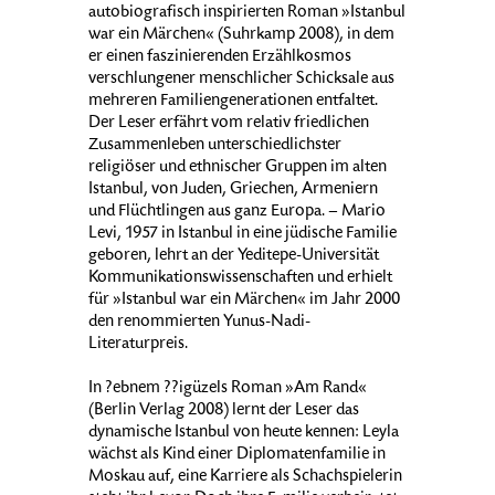
autobiografisch inspirierten Roman »Istanbul
war ein Märchen« (Suhrkamp 2008), in dem
er einen faszinierenden Erzählkosmos
verschlungener menschlicher Schicksale aus
mehreren Familiengenerationen entfaltet.
Der Leser erfährt vom relativ friedlichen
Zusammenleben unterschiedlichster
religiöser und ethnischer Gruppen im alten
Istanbul, von Juden, Griechen, Armeniern
und Flüchtlingen aus ganz Europa. – Mario
Levi, 1957 in Istanbul in eine jüdische Familie
geboren, lehrt an der Yeditepe-Universität
Kommunikationswissenschaften und erhielt
für »Istanbul war ein Märchen« im Jahr 2000
den renommierten Yunus-Nadi-
Literaturpreis.
In ?ebnem ??igüzels Roman »Am Rand«
(Berlin Verlag 2008) lernt der Leser das
dynamische Istanbul von heute kennen: Leyla
wächst als Kind einer Diplomatenfamilie in
Moskau auf, eine Karriere als Schachspielerin