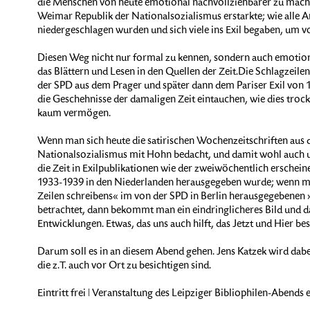
die Menschen von heute emotional nachvollziehbarer zu mache
Weimar Republik der Nationalsozialismus erstarkte; wie alle
niedergeschlagen wurden und sich viele ins Exil begaben, um v
Diesen Weg nicht nur formal zu kennen, sondern auch emotiona
das Blättern und Lesen in den Quellen der Zeit.Die Schlagzeil
der SPD aus dem Prager und später dann dem Pariser Exil von 19
die Geschehnisse der damaligen Zeit eintauchen, wie dies trock
kaum vermögen.
Wenn man sich heute die satirischen Wochenzeitschriften aus d
Nationalsozialismus mit Hohn bedacht, und damit wohl auch 
die Zeit in Exilpublikationen wie der zweiwöchentlich erscheine
1933-1939 in den Niederlanden herausgegeben wurde; wenn man
Zeilen schreibens« im von der SPD in Berlin herausgegebenen »
betrachtet, dann bekommt man ein eindringlicheres Bild und da
Entwicklungen. Etwas, das uns auch hilft, das Jetzt und Hier b
Darum soll es in an diesem Abend gehen. Jens Katzek wird dabe
die z.T. auch vor Ort zu besichtigen sind.
Eintritt frei ǀ Veranstaltung des Leipziger Bibliophilen-Abends e