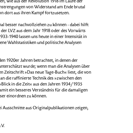
n, wie aus der Revolution 1918 im Laufe der
 Anstrengungen von Widerstand am Ende brutal
on dort aus ihren Kampf fortzusetzen.
l besser nachvollziehen zu können - dabei hilft
en der LVZ aus dem Jahr 1918 oder des Vorwärts
33-1940 lassen uns heute in einer Intensität in
ene Wahlstatistiken und politische Analysen
en 1920er Jahren betrachtet, in denen der
unterschätzt wurde; wenn man die Analysen über
n Zeitschrift »Das neue Tage-Buch« liest, die von
 die raffinierte Technik des »zwischen den
Blick in die Zeit« aus den Jahren 1934/1935
mit ein besseres Verständnis für die damaligen
esser einordnen zu können.
i Ausschnitte aus Originalpublikationen zeigen,
.V.