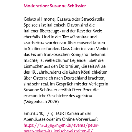
Moderation: Susanne Schüssler
Gelato al limone, Cassata oder Stracciatella:
Speiseeis ist italienisch. Davon sind die
Italiener überzeugt - und der Rest der Welt
ebenfalls. Und in der Tat: »Granita« und
»sorbetto« wurden vor über tausend Jahren
in Sizilien erfunden. Dass Caterina von Medici
das Eis am französischen Königshof bekannt
machte, ist vielleicht nur Legende - aber die
Eismacher aus den Dolomiten, die seit Mitte
des 19. Jahrhunderts die kalten Köstlichkeiten
über Österreich nach Deutschland brachten,
sind sehr real. Im Gespräch mit der Verlegerin
Susanne Schüssler erzählt Peter Peter die
erstaunliche Geschichte des »gelato«.
(Wagenbach 2026)
Eintritt: 10,- / 7,- EUR ǀ Karten an der
Abendkasse oder im Online-Vorverkauf:
https://rausgegangen.de/events/peter-
peter-gelato-italienische-eiszeiten-0/
ǀ