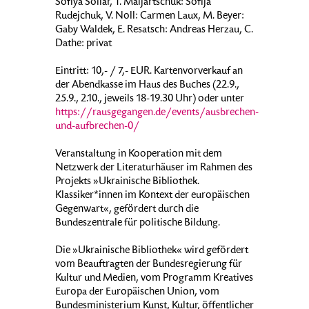
Sofiya Soliar, T. Maljartschuk: Sofija
Rudejchuk, V. Noll: Carmen Laux, M. Beyer:
Gaby Waldek, E. Resatsch: Andreas Herzau, C.
Dathe: privat
Eintritt: 10,- / 7,- EUR. Kartenvorverkauf an
der Abendkasse im Haus des Buches (22.9.,
25.9., 2.10., jeweils 18-19.30 Uhr) oder unter
https://rausgegangen.de/events/ausbrechen-
und-aufbrechen-0/
Veranstaltung in Kooperation mit dem
Netzwerk der Literaturhäuser im Rahmen des
Projekts »Ukrainische Bibliothek.
Klassiker*innen im Kontext der europäischen
Gegenwart«, gefördert durch die
Bundeszentrale für politische Bildung.
Die »Ukrainische Bibliothek« wird gefördert
vom Beauftragten der Bundesregierung für
Kultur und Medien, vom Programm Kreatives
Europa der Europäischen Union, vom
Bundesministerium Kunst, Kultur, öffentlicher