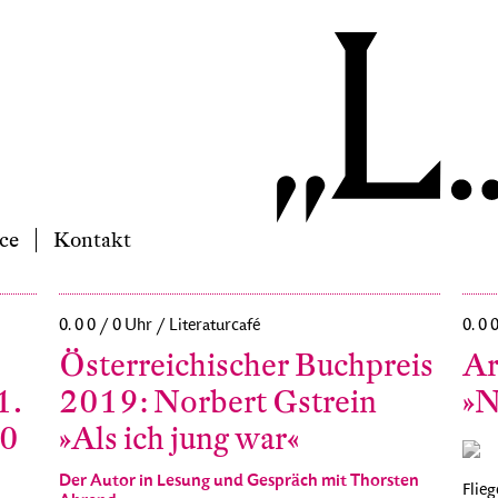
ce
Kontakt
0. 0 0 / 0 Uhr / Literaturcafé
0. 0 
Österreichischer Buchpreis
Ar
1.
2019: Norbert Gstrein
»N
10
»Als ich jung war«
Der Autor in Lesung und Gespräch mit Thorsten
Flieg