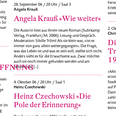
DJane
Ferie
28. September 06 / 20 Uhr / Saal 3
Erle
Angela Krauß
Holz
seine
Angela Krauß »Wie weiter«
teig
« So
nuar
2. Ok
Die Autorin liest aus ihrem neuen Roman (Suhrkamp
Chri
Verlag, Frankfurt/M. 2006). Lesung und Gespräch.
Di
Moderation: Sibille Tröml Als sie klein war, »ist es
immer von ganz allein weitergegangen«. Die Frage,
Tr
was das Leben ist und was es sein soll, stellte sich nicht.
Anders sieht es für die Erwachsene aus. Zwar möchte
1
auch sie noch immer gefunden werden und am
ÖFFNUNG
liebsten das [...]
»Mit 
erinn
iven
Stadt
4. Oktober 06 / 20 Uhr / Saal 1
n
Heinz Czechowski
auf 
ge
Damp
Heinz Czechowski »Die
zahl
Pole der Erinnerung«
erin
er im
klein
g