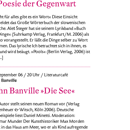
Poesie der Gegenwart
t für alles gibt es ein Wort« Diese Einsicht
eldet das Große Wörterbuch der slowenischen
he. Aleš Šteger hat sie seinem Lyrikband »Buch
Dinge« (Suhrkamp Verlag, Frankfurt/M. 2006) als
 vorangestellt. Er läßt die Dinge selber zu Wort
n. Das lyrische Ich betrachtet sich in ihnen, es
und wird beäugt. »Pools« (Berlin Verlag, 2006) ist
..]
eptember 06 / 20 Uhr / Literaturcafé
 Banville
hn Banville »Die See«
Autor stellt seinen neuen Roman vor (Verlag
enheuer & Witsch, Köln 2006). Deutsche
eispiele liest Daniel Minetti. Moderation:
mar Munder Der Kunsthistoriker Max Morden
t in das Haus am Meer, wo er als Kind aufregende