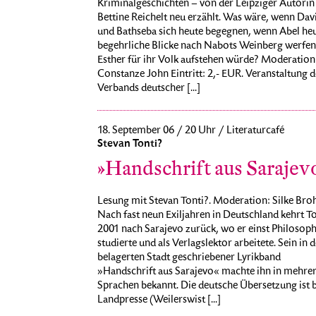
Kriminalgeschichten – von der Leipziger Autorin
Bettine Reichelt neu erzählt. Was wäre, wenn Dav
und Bathseba sich heute begegnen, wenn Abel he
begehrliche Blicke nach Nabots Weinberg werfen
Esther für ihr Volk aufstehen würde? Moderation
Constanze John Eintritt: 2,- EUR. Veranstaltung d
Verbands deutscher [...]
18. September 06 / 20 Uhr / Literaturcafé
Stevan Tonti?
»Handschrift aus Sarajev
Lesung mit Stevan Tonti?. Moderation: Silke Br
Nach fast neun Exiljahren in Deutschland kehrt T
2001 nach Sarajevo zurück, wo er einst Philosoph
studierte und als Verlagslektor arbeitete. Sein in d
belagerten Stadt geschriebener Lyrikband
»Handschrift aus Sarajevo« machte ihn in mehre
Sprachen bekannt. Die deutsche Übersetzung ist b
Landpresse (Weilerswist [...]