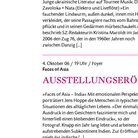
Junge ukrainische Literatur auf Tournee Musik: 
Zavoloka + Nata (Elektro und Liveflöte) »Ein
fauchender Lindwurm, außen dunkel, innen mit 
verkleidet, der seine Passagiere nachts vom Bahns
pflückt und in seinen Gedärmen mürbeschaukelt.
beschrieb SZ-Redakteurin Kristina Maroldt im Ja
2006 den Zug 76, der in den 1960er Jahren noch
zwischen Danzig [...]
4. Oktober 06 / 19 Uhr / Foyer
Faces of Asia
AUSSTELLUNGSER
»Faces of Asia – India« Mit emotionalen Perspekt
porträtiert Jens Hoppe die Menschen in typische
Situationen des alltäglichen Lebens. »Der einmali
Ausdruck in den Gesichtern faszinierte mich und
hinterließ einen bleibenden Eindruck«, so der
Fotograf. Knapp ein Jahr lang lebte und arbeitete 
aufstrebenden Subkontinent Indien. Zur Eröffnun