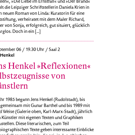
len«, »Die Liebe im Ernstfall« und »Der Brand«
lt die Leipziger Schriftstellerin Daniela Krien in
m neuen Roman von Linda: Kuratorin für eine
stiftung, verheiratet mit dem Maler Richard,
r von Sonja, erfolgreich, gut situiert, glücklich
rglos. Doch in ein [...]
ptember 06 / 19.30 Uhr / Saal 2
 Henkel
ns Henkel »Reflexionen«
lbstzeugnisse von
nstlern
hr 1985 begann Jens Henkel (Rudolstadt), bis
 gemeinsam mit Gunar Barthel und bis 1989 mit
 Weise (Galerie oben, Karl-Marx-Stadt), jährlich
n Künstler mit eigenen Texten und Graphiken
stellen. Diese literarischen, zum Teil
iographischen Texte geben interessante Einblicke