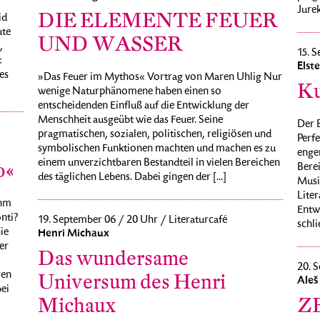
Jurek
DIE ELEMENTE FEUER
id
ute
UND WASSER
,
15. S
:
Elst
es
»Das Feuer im Mythos« Vortrag von Maren Uhlig Nur
Ku
wenige Naturphänomene haben einen so
entscheidenden Einfluß auf die Entwicklung der
Menschheit ausgeübt wie das Feuer. Seine
Der B
pragmatischen, sozialen, politischen, religiösen und
Perfe
symbolischen Funktionen machten und machen es zu
enge
einem unverzichtbaren Bestandteil in vielen Bereichen
o«
Berei
des täglichen Lebens. Dabei gingen der [...]
Musi
Liter
ohm
Entw
onti?
19. September 06 / 20 Uhr / Literaturcafé
schli
ie
Henri Michaux
er
Das wundersame
20. S
ren
Universum des Henri
Aleš
ei
Michaux
Z