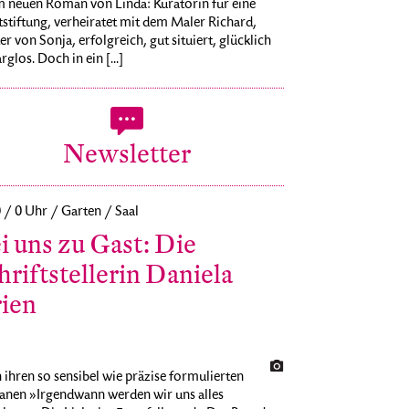
m neuen Roman von Linda: Kuratorin für eine
stiftung, verheiratet mit dem Maler Richard,
r von Sonja, erfolgreich, gut situiert, glücklich
rglos. Doch in ein [...]
Newsletter
0 / 0 Uhr / Garten / Saal
i uns zu Gast: Die
hriftstellerin Daniela
ien
ihren so sensibel wie präzise formulierten
nen »Irgendwann werden wir uns alles