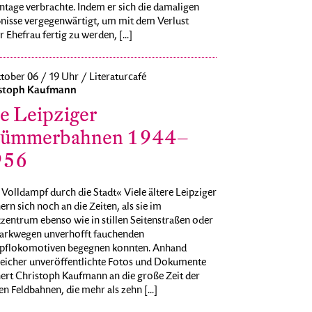
ntage verbrachte. Indem er sich die damaligen
bnisse vergegenwärtigt, um mit dem Verlust
r Ehefrau fertig zu werden, [...]
tober 06 / 19 Uhr / Literaturcafé
stoph Kaufmann
e Leipziger
ümmerbahnen 1944–
956
Volldampf durch die Stadt« Viele ältere Leipziger
ern sich noch an die Zeiten, als sie im
zentrum ebenso wie in stillen Seitenstraßen oder
Parkwegen unverhofft fauchenden
flokomotiven begegnen konnten. Anhand
reicher unveröffentlichte Fotos und Dokumente
nert Christoph Kaufmann an die große Zeit der
en Feldbahnen, die mehr als zehn [...]