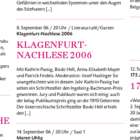
in de
Gefährten in wechselnden Systemen unter den Augen
Beiga
des Stiefvaters [...]
8. September 06 / 20 Uhr / Literaturcafé/Garten
Klagenfurt-Nachlese 2006
ndt«
KLAGENFURT-
n,
NACHLESE 2006
als
spers
12. S
Mit Kathrin Passig, Bodo Hell, Anna-Elisabeth Mayer
175 
und Patrick Findeis. Moderation: Josef Haslinger So
rker
unangefochten wie in diesem Jahr Kathrin Passig hat
1
selten ein Schriftsteller den Ingeborg-Bachmann-Preis
gewonnen. Jury und Publikum waren sich einig: auch
»Was
der kelag-Publikumspreis ging an die 1970 Geborene.
2. Se
Der österreichische Schriftsteller Bodo Hell erhielt
20 Ja
den [...]
HE
damit
eine 
zurü
14. September 06 / 20 Uhr / Saal 1
he
Maren Uhlig
präg