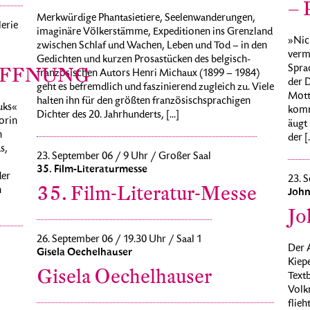
– 
Merkwürdige Phantasietiere, Seelenwanderungen,
erie
imaginäre Völkerstämme, Expeditionen ins Grenzland
»Nich
zwischen Schlaf und Wachen, Leben und Tod – in den
verm
Gedichten und kurzen Prosastücken des belgisch-
Sprac
ÖFFNUNG
französischen Autors Henri Michaux (1899 – 1984)
der 
geht es befremdlich und faszinierend zugleich zu. Viele
Motto
halten ihn für den größten französischsprachigen
uks«
komme
Dichter des 20. Jahrhunderts, [...]
orin
äugt 
n
der [.
s,
23. September 06 / 9 Uhr / Großer Saal
35. Film-Literaturmesse
der
23. S
35. Film-Literatur-Messe
n
John
Jo
26. September 06 / 19.30 Uhr / Saal 1
Der 
Gisela Oechelhauser
Kiep
Gisela Oechelhauser
Textb
Volk
flieh