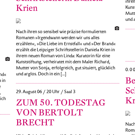
ihre
Krien
Kunst
Mutte
und a
Nach ihren so sensibel wie präzise formulierten
Romanen »Irgendwann werden wir uns alles
erzählen«, »Die Liebe im Ernstfall« und »Der Brand«
erzählt die Leipziger Schriftstellerin Daniela Krien in
ihrem neuen Roman von Linda: Kuratorin für eine
Kunststiftung, verheiratet mit dem Maler Richard,
Mutter von Sonja, erfolgreich, gut situiert, glücklich
0. 0 
und arglos. Doch in ein [...]
and«
Be
 in
e
Sc
29. August 06 / 20 Uhr / Saal 3
,
Kr
lich
ZUM 50. TODESTAG
VON BERTOLT
BRECHT
Nach 
Roma