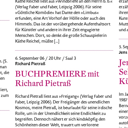
erzäh
Käthe Reichel liest aus »Windbriefe an den Herrn b. b.«
erzäh
(Verlag Faber und Faber, Leipzig 2006). Für seine
ihre
»Göttliche Komödie« hat Dante den »Limbus«
Kunst
erfunden, eine Art Vorhof der Hölle oder auch des
Mutte
Himmels. Das ist der vorübergehende Aufenthaltsort
und a
für Künstler und andere in ihrer Zeit engagierte
Menschen. Dort, so denkt die große Schauspielerin
Käthe Reichel, müßte [...]
5. Se
Jens
6. September 06 / 20 Uhr / Saal 3
Je
 (S.
Richard Pietraß
oman
Se
BUCHPREMIERE mit
t, die
den
Kü
Richard Pietraß
iert,
Im Ja
d zum
Richard Pietraß liest aus »Freigang« (Verlag Faber und
1987
Faber, Leipzig 2006). Der Freigänger des unendlichen
Bernd
Kosmos, meint Pietraß, ist beurlaubt für seine irdische
eine
Rolle, um in der Unendlichkeit seine Endlichkeit zu
vorzu
begreifen. Dennoch nähert er sich kindsköpfig den
autob
Schönheiten dieser Welt, trauert um verlorene