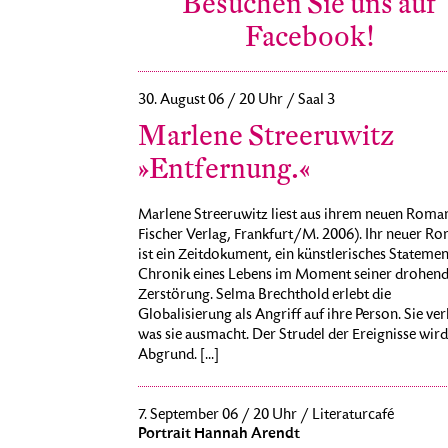
Besuchen Sie uns auf
Facebook!
30. August 06 / 20 Uhr / Saal 3
Marlene Streeruwitz
»Entfernung.«
Marlene Streeruwitz liest aus ihrem neuen Roman.
Fischer Verlag, Frankfurt/M. 2006). Ihr neuer R
ist ein Zeitdokument, ein künstlerisches Statemen
Chronik eines Lebens im Moment seiner drohen
Zerstörung. Selma Brechthold erlebt die
Globalisierung als Angriff auf ihre Person. Sie verl
was sie ausmacht. Der Strudel der Ereignisse wir
Abgrund. [...]
7. September 06 / 20 Uhr / Literaturcafé
Portrait Hannah Arendt