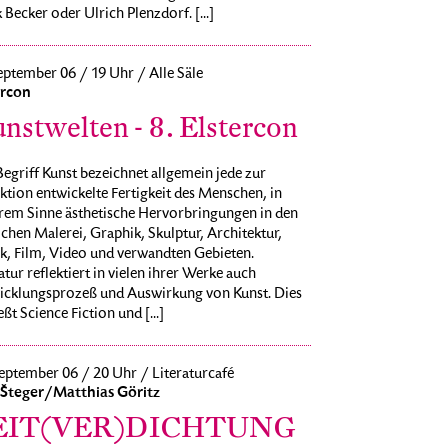
 Becker oder Ulrich Plenzdorf. [...]
eptember 06 / 19 Uhr / Alle Säle
ercon
nstwelten - 8. Elstercon
egriff Kunst bezeichnet allgemein jede zur
ktion entwickelte Fertigkeit des Menschen, in
rem Sinne ästhetische Hervorbringungen in den
chen Malerei, Graphik, Skulptur, Architektur,
k, Film, Video und verwandten Gebieten.
atur reflektiert in vielen ihrer Werke auch
icklungsprozeß und Auswirkung von Kunst. Dies
eßt Science Fiction und [...]
eptember 06 / 20 Uhr / Literaturcafé
 Šteger/Matthias Göritz
EIT(VER)DICHTUNG