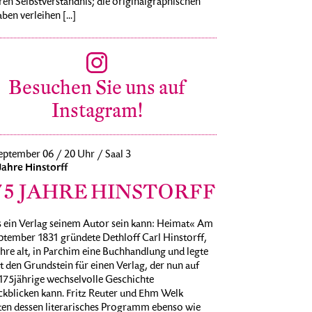
ren Selbstverständnis; die originalgraphischen
ben verleihen [...]
Besuchen Sie uns auf
Instagram!
eptember 06 / 20 Uhr / Saal 3
Jahre Hinstorff
75 JAHRE HINSTORFF
 ein Verlag seinem Autor sein kann: Heimat« Am
ptember 1831 gründete Dethloff Carl Hinstorff,
hre alt, in Parchim eine Buchhandlung und legte
 den Grundstein für einen Verlag, der nun auf
175jährige wechselvolle Geschichte
ckblicken kann. Fritz Reuter und Ehm Welk
ten dessen literarisches Programm ebenso wie