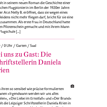
hlt in seinem neuen Roman die Geschichte einer
chen Flugpionierin im Berlin der 1920er Jahre:
er Arzt Nelly B. eröffnet, dass sie wegen eines
eidens nicht mehr fliegen darf, bricht für sie eine
zusammen. Als erste Frau in Deutschland hatte
den Pilotenschein gemacht und mit ihrem Mann
Flugschule [...]
0 / 0 Uhr / Garten / Saal
i uns zu Gast: Die
hriftstellerin Daniela
ien
ihren so sensibel wie präzise formulierten
nen »Irgendwann werden wir uns alles
len«, »Die Liebe im Ernstfall« und »Der Brand«
lt die Leipziger Schriftstellerin Daniela Krien in