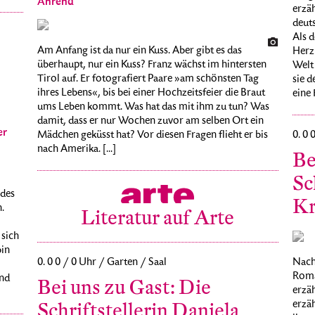
Ahrend
erzä
deuts
Als d
Am Anfang ist da nur ein Kuss. Aber gibt es das
Herzl
überhaupt, nur ein Kuss? Franz wächst im hintersten
Welt 
Tirol auf. Er fotografiert Paare »am schönsten Tag
sie 
ihres Lebens«, bis bei einer Hochzeitsfeier die Braut
eine 
ums Leben kommt. Was hat das mit ihm zu tun? Was
damit, dass er nur Wochen zuvor am selben Ort ein
er
Mädchen geküsst hat? Vor diesen Fragen flieht er bis
0. 0 
nach Amerika. [...]
Be
Sc
 des
Kr
.
Literatur auf Arte
 sich
bin
Nach 
0. 0 0 / 0 Uhr / Garten / Saal
Roma
und
Bei uns zu Gast: Die
erzäh
erzäh
Schriftstellerin Daniela